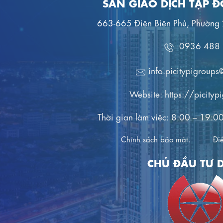
SÀN GIAO DỊCH TẬP 
663-665 Điện Biên Phủ, Phường
0936 488
info.picitypigroup
Website:
https://picity
Thời gian làm việc: 8:00 – 19:0
Chính sách bảo mật.
Đi
CHỦ ĐẦU TƯ 