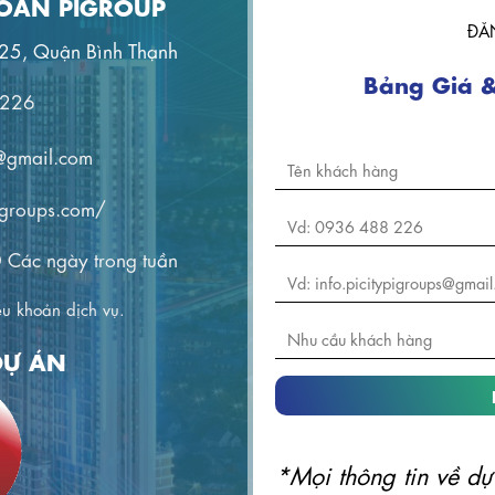
ĐOÀN PIGROUP
ĐĂ
 25, Quận Bình Thạnh
Bảng Giá &
 226
s@gmail.com
pigroups.com/
0 Các ngày trong tuần
ều khoản dịch vụ.
DỰ ÁN
*Mọi thông tin về dự 