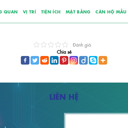
G QUAN
VỊ TRÍ
TIỆN ÍCH
MẶT BẰNG
CĂN HỘ MẪU
Đánh giá
Chia sẻ
LIÊN HỆ